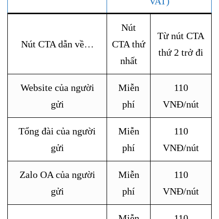
VAT)
Nút
Từ nút CTA
Nút CTA dẫn về…
CTA thứ
thứ 2 trở đi
nhất
Website của người
Miễn
110
gửi
phí
VNĐ/nút
Tổng đài của người
Miễn
110
gửi
phí
VNĐ/nút
Zalo OA của người
Miễn
110
gửi
phí
VNĐ/nút
Miễn
110