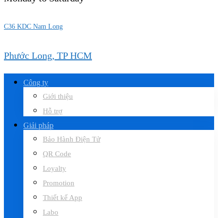
C36 KDC Nam Long
Phước Long, TP HCM
Công ty
Giới thiệu
Hỗ trợ
Giải pháp
Bảo Hành Điện Tử
QR Code
Loyalty
Promotion
Thiết kế App
Labo